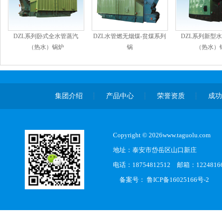
DZL系列卧式全水管蒸汽
DZL水管燃无烟煤-贫煤系列
DZL系列新型
（热水）锅炉
锅
（热水）
集团介绍
产品中心
荣誉资质
成
Copyright © 2026www.taguolu.com
地址：泰安市岱岳区山口新庄
电话：18754812512 邮箱：1224816
备案号：
鲁ICP备16025166号-2