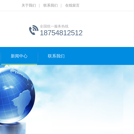
关于我们
|
联系我们
|
在线留言
全国统一服务热线
18754812512
新闻中心
联系我们