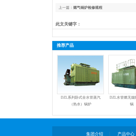
上一篇：
燃气锅炉检修规程
此文关键字：
推荐产品
DZL系列卧式全水管蒸汽
DZL水管燃无烟
（热水）锅炉
锅
集团介绍
产品中心