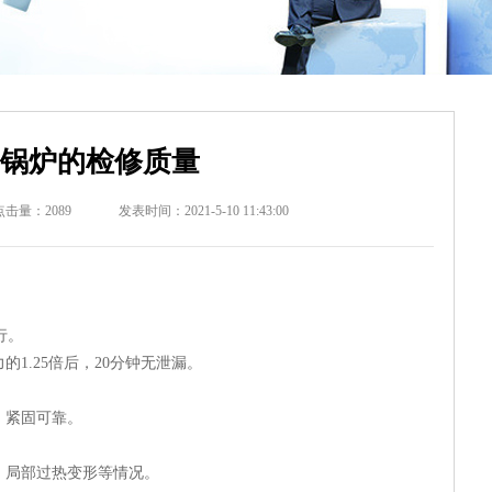
锅炉的检修质量
点击量：2089
发表时间：2021-5-10 11:43:00
行。
的1.25倍后，20分钟无泄漏。
，紧固可靠。
、局部过热变形等情况。