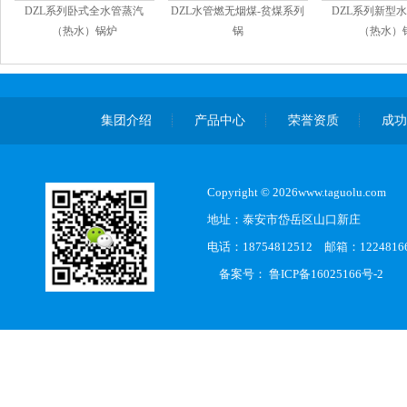
DZL系列卧式全水管蒸汽
DZL水管燃无烟煤-贫煤系列
DZL系列新型
（热水）锅炉
锅
（热水）
集团介绍
产品中心
荣誉资质
成
Copyright © 2026www.taguolu.com
地址：泰安市岱岳区山口新庄
电话：18754812512 邮箱：1224816
备案号：
鲁ICP备16025166号-2